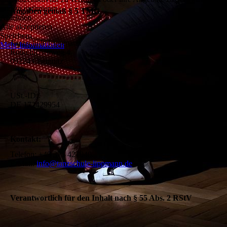
und zu optimieren.
Angaben gemäß § 5 TMG
Ablehnen
Alle akzeptieren
Speichern
Tanzschule Lippmann
Mehr Informationen
Rotkehlchenweg 4
09224 Chemnitz
USt.-ID:
DE 172429954
Kontakt:
Telefon: +49 371 421040
E-Mail:
info@tanzschule-lippmann.de
Verantwortlich für den Inhalt nach § 55 Abs. 2 RStV