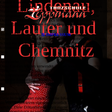
Lindenau,
Cookie-Einstellungen
Diese Webseite verwendet Cookies, um Besuchern ein optimales
Nutzererlebnis zu bieten. Bestimmte Inhalte von Drittanbietern werden
nur angezeigt, wenn die entsprechende Option aktiviert ist. Die
Lauter und
Datenverarbeitung kann dann auch in einem Drittland erfolgen.
Weitere Informationen hierzu in der Datenschutzerklärung.
Technisch notwendige
IMPRESSUM
Diese Cookies sind zum Betrieb der Webseite notwendig, z.B. zum
Chemnitz
Schutz vor Hackerangriffen und zur Gewährleistung eines
konsistenten und der Nachfrage angepassten Erscheinungsbilds der
Seite.
Analytische
Diese Cookies werden verwendet, um das Nutzererlebnis weiter zu
optimieren. Hierunter fallen auch Statistiken, die dem
Webseitenbetreiber von Drittanbietern zur Verfügung gestellt werden,
sowie die Ausspielung von personalisierter Werbung durch die
Nachverfolgung der Nutzeraktivität über verschiedene Webseiten.
Drittanbieter-Inhalte
Diese Webseite bietet möglicherweise Inhalte oder Funktionalitäten an,
Impressum
die von Drittanbietern eigenverantwortlich zur Verfügung gestellt
werden. Diese Drittanbieter können eigene Cookies setzen, z.B. um
die Nutzeraktivität zu verfolgen oder ihre Angebote zu personalisieren