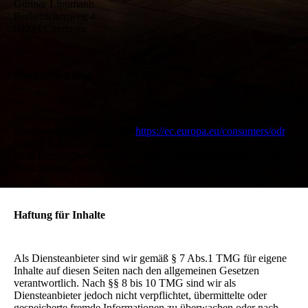
Gunnar Lippmann
Rotkehlchenweg 4
09224 Chemnitz
Streitschlichtung
Die Europäische Kommission stellt eine Plattform zur Online-
Streitbeilegung (OS) bereit:
https://ec.europa.eu/consumers/odr
.
Unsere E-Mail-Adresse finden Sie oben im Impressum. Wir sind
nicht bereit oder verpflichtet, an Streitbeilegungsverfahren vor
einer Verbraucherschlichtungsstelle teilzunehmen.
Haftung für Inhalte
Als Diensteanbieter sind wir gemäß § 7 Abs.1 TMG für eigene
Inhalte auf diesen Seiten nach den allgemeinen Gesetzen
verantwortlich. Nach §§ 8 bis 10 TMG sind wir als
Diensteanbieter jedoch nicht verpflichtet, übermittelte oder
gespeicherte fremde Informationen zu überwachen oder nach